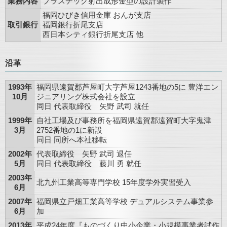
業務内容
プラスチック射出成形金型の設計製作
福岡ひびき信用金庫 おんが支店
取引銀行
福岡銀行折尾支店
西日本シティ銀行折尾支店 他
沿革
1993年
福岡県遠賀郡芦屋町大字芦屋1243番地の5に 豊洋エン
10月
ジニアリング株式会社を設立
同日 代表取締役 矢野 武司 就任
1999年
自社工場及び事務所を福岡県遠賀郡遠賀町大字鬼津
3月
2752番地の1に新設
同日 同所へ本社移転
2002年
代表取締役 矢野 武司 退任
5月
同日 代表取締役 藤川 勇 就任
2003年
北九州工業高等専門学校 15年度学外実習受入
6月
2007年
福岡県立戸畑工業高等学校 デュアルシステム事業参
6月
加
2013年
平成24年度『ものづくり中小企業・小規模事業者試作